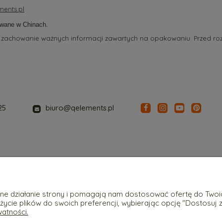
ents.pl
wane w Chinach.
 zachowanie ważnych informacji zawartych na opakowaniu. Przed ro
25
biuro@qelements.pl
Płatności i dostawa
Informacje
awne działanie strony i pomagają nam dostosować ofertę do Two
użycie plików do swoich preferencji, wybierając opcję "Dostosuj 
Formy płatności
Polityka prywatn
watności.
Czas i koszty dostawy
Reklamacje