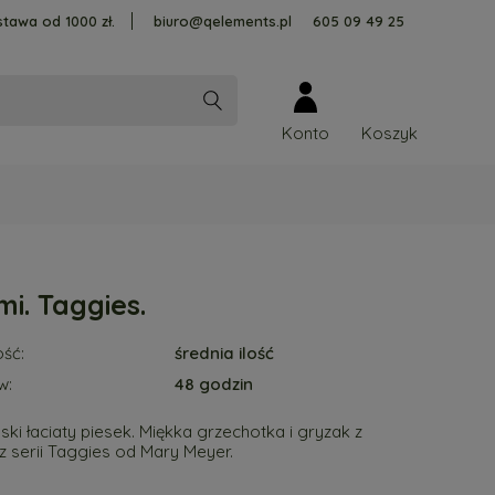
tawa od 1000 zł.
biuro@qelements.pl
605 09 49 25
Konto
i. Taggies.
ść:
średnia ilość
w:
48 godzin
lski łaciaty piesek. Miękka grzechotka i gryzak z
z serii Taggies od Mary Meyer.