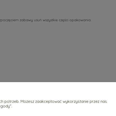
zpoczęciem zabawy usuń wszystkie części opakowania.
O nas
ich potrzeb. Możesz zaakceptować wykorzystanie przez nas
zgody".
ości
Kontakt i dane firmy
O firmie