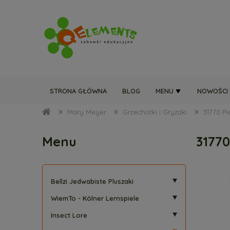
STRONA GŁÓWNA
BLOG
MENU
NOWOŚCI
Mary Meyer
Grzechotki i Gryzaki
31770 Pi
Menu
31770
Bellzi Jedwabiste Pluszaki
WiemTo - Kölner Lernspiele
Insect Lore