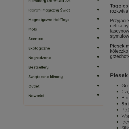
Flamastry Do-A-Dot Art
Taggies
Klorofil Magiczny Świat
rozkwitł
Magnetyczne HalfToys
Przyjaci
delikatn
Mobi
fascynow
stymulow
Scentco
Piesek 
Ekologiczne
kółeczko
grzechotk
Nagrodzone
Bestsellery
Piesek
Świąteczne klimaty
Grz
Outlet
Czę
Nowości
Bog
Sat
Róż
Wsp
Ide
Sil