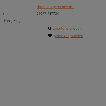
dodaj do przechowalni
uktu:
719771317704
t:
Mary Meyer
zapytaj o produkt
poleć znajomemu