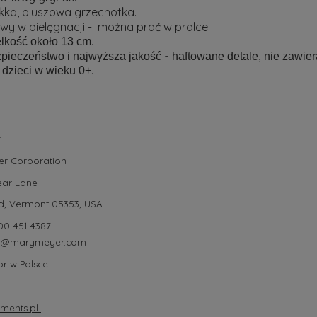
kka, pluszowa grzechotka.
wy w pielęgnacji - można prać w pralce.
lkość około 13 cm.
-
pieczeństwo i najwyższa jakość
haftowane detale, nie zawier
 dzieci w wieku 0+.
:
r Corporation
ear Lane
d,
Vermont 05353, USA
00-451-4387
fo@marymeyer.com
r w Polsce:
ments.pl