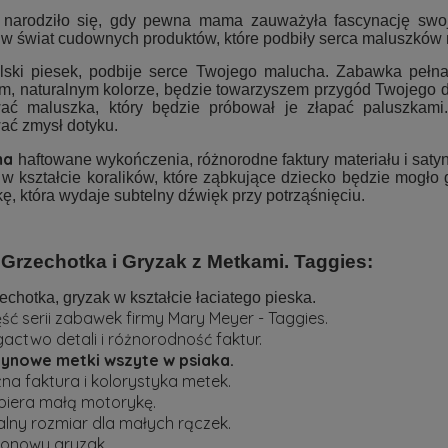
narodziło się, gdy pewna mama zauważyła fascynację swoj
a w świat cudownych produktów, które podbiły serca maluszków 
elski piesek, podbije serce Twojego malucha. Zabawka pełna 
ym, naturalnym kolorze, będzie towarzyszem przygód Twojego d
ać maluszka, który będzie próbował je złapać paluszkami
ać zmysł dotyku.
ma
haftowane wykończenia, różnorodne faktury materiału i sat
 w kształcie koralików, które ząbkujące dziecko będzie mogło 
ę, która wydaje subtelny dźwięk przy potrząśnięciu.
 Grzechotka i Gryzak z Metkami. Taggies:
echotka, gryzak w kształcie łaciatego pieska.
ść serii zabawek firmy Mary Meyer - Taggies.
actwo detali i różnorodność faktur.
ynowe metki wszyte w psiaka.
na faktura i kolorystyka metek.
iera małą motorykę.
alny rozmiar dla małych rączek.
ikonowy gryzak.