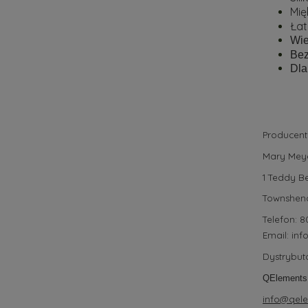
Mię
Łat
Wie
Bez
Dla
Producent
Mary Meye
1 Teddy B
Townshen
Telefon: 8
Email:
in
Dystrybuto
QElements
info@qele