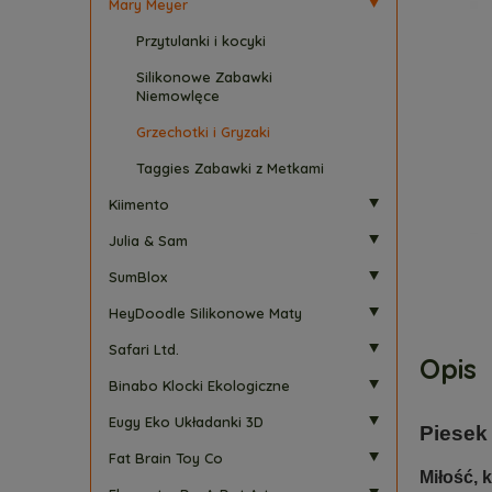
Mary Meyer
Przytulanki i kocyki
Silikonowe Zabawki
Niemowlęce
Grzechotki i Gryzaki
Taggies Zabawki z Metkami
Kiimento
Julia & Sam
SumBlox
HeyDoodle Silikonowe Maty
Safari Ltd.
Opis
Binabo Klocki Ekologiczne
Eugy Eko Układanki 3D
Piesek
Fat Brain Toy Co
Miłość, 