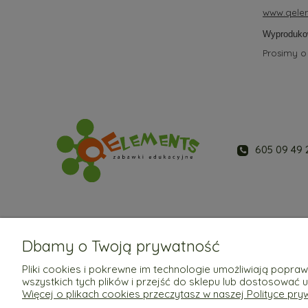
www.qelem
Wyproduko
Prosimy o
605 09 49 
Dbamy o Twoją prywatność
Pomoc
Moje konto
Pliki cookies i pokrewne im technologie umożliwiają popr
wszystkich tych plików i przejść do sklepu lub dostosować 
Regulaminy
Twoje zamówienia
Więcej o plikach cookies przeczytasz w naszej Polityce pry
Ustawienia konta