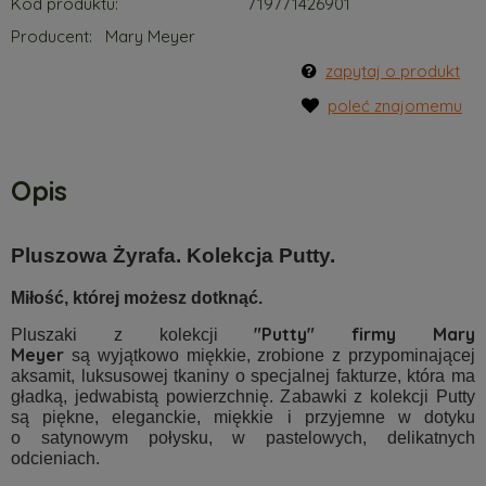
Kod produktu:
719771426901
Producent:
Mary Meyer
zapytaj o produkt
poleć znajomemu
Opis
Pluszowa Żyrafa. Kolekcja Putty.
Miłość, której możesz dotknąć.
"Putty"
firmy Mary
Pluszaki z kolekcji
Meyer
są wyjątkowo miękkie, zrobione z przypominającej
aksamit, luksusowej tkaniny o specjalnej fakturze, która m
a
gładką, jedwabistą powierzchnię. Zabawki z kolekcji Putty
są piękne,
eleganckie, miękkie i przyjemne w dotyku
o
satynowym połysku, w pastelowych, delikatnych
odcieniach.