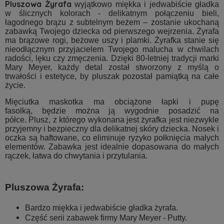
Pluszowa Żyrafa
wyjątkowo miękka i jedwabiście gładka
w ślicznych kolorach - delikatnym połączeniu bieli,
łagodnego brązu z subtelnym beżem – zostanie ukochaną
zabawką Twojego dziecka od pierwszego wejrzenia. Żyrafa
ma brązowe rogi, beżowe uszy i plamki. Żyrafka
stanie się
nieodłącznym przyjacielem Twojego malucha w chwilach
radości, lęku czy zmęczenia. Dzięki 80-letniej tradycji marki
Mary Meyer, każdy detal został stworzony z myślą o
trwałości i estetyce, by pluszak pozostał pamiątką na całe
życie.
Mięciutka maskotka ma obciążone łapki i pupę
fasolką, będzie można ją wygodnie posadzić na
półce. Plusz, z którego wykonana jest żyrafka jest niezwykle
przyjemny i bezpieczny dla delikatnej skóry dziecka. Nosek i
oczka są haftowane, co eliminuje ryzyko połknięcia małych
elementów. Zabawka jest idealnie dopasowana do małych
rączek, łatwa do chwytania i przytulania.
Pluszowa Żyrafa:
Bardzo miękka i jedwabiście gładka żyrafa.
Część serii zabawek firmy Mary Meyer - Putty.