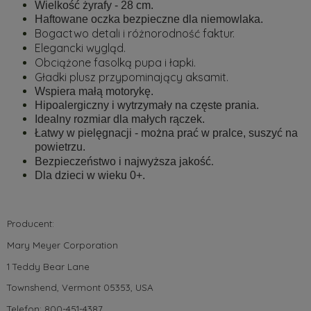
Wielkość żyrafy - 28 cm.
Haftowane oczka bezpieczne dla niemowlaka.
Bogactwo detali i różnorodność faktur.
Elegancki wygląd.
Obciążone fasolką pupa i łapki.
Gładki plusz przypominający aksamit.
Wspiera małą motorykę.
Hipoalergiczny i wytrzymały na częste prania.
Idealny rozmiar dla małych rączek.
Łatwy w pielęgnacji - można prać w pralce, suszyć na
powietrzu.
.
Bezpieczeństwo i najwyższa jakość
Dla dzieci w wieku 0+.
Producent:
Mary Meyer Corporation
1 Teddy Bear Lane
Townshend,
Vermont 05353, USA
Telefon: 800-451-4387