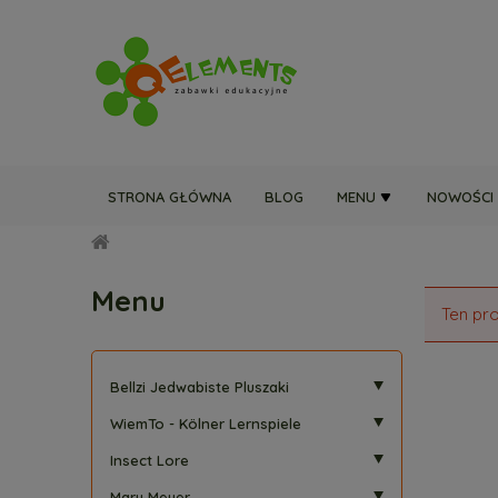
STRONA GŁÓWNA
BLOG
MENU
NOWOŚCI
Menu
Ten pro
Bellzi Jedwabiste Pluszaki
WiemTo - Kölner Lernspiele
Insect Lore
Mary Meyer