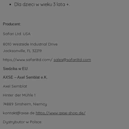
Dla dzieci w wieku 3 lata +.
Producent:
Safari Ltd. USA
8010 Westside Industrial Drive
Jacksonville, FL 32219
https://www.safariltd.com/
sales@safariltd.com
Siedziba w EU:
AXSE – Axel Semblat e.K.
Axel Semblat
Hinter der Mühle 1
74889 Sinsheim, Niemcy
kontakt@axse.de
https://www.axse-shop.de/
Dystrybutor w Polsce: