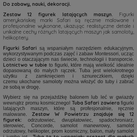
Do zabawy, nauki, dekoracji.
Zestaw 12 figurek latających maszyn.
Figurki
amerykańskiej marki Safari są ręcznie malowane i
profesjonalnie wykonane, ukazując realistyczne detale i
unikalne cechy różnych latających maszyn jak samoloty,
helikoptery.
Figurki Safari
są wspaniałym narzędziem edukacyjnym,
wykorzystywanym podczas zajęć i zabaw Montessori, ucząc
dzieci o otaczającym nas świecie, technologii i transporcie.
Lotnictwo w tubie
to figurki, które mają wielkość idealnie
dopasowaną do małych rączek. Tuba jest wielokrotnego
użytku z zamknięciem i sznureczkiem, dzięki
czemu ukochane samoloty można włożyć do tuby i zabrać
ze sobą w drogę.
Wybierz się na przejażdżkę balonem lub leć w gwiazdy
Tuba Safari zawiera
wewnątrz promu kosmicznego!
figurki
latających maszyn, które są profesjonalnie, ręcznie
Zestaw W Powietrzu znajduje się 12
malowane.
figurek
: odrzutowiec, dwupłatowiec, spadochroniarz,
sterowiec, Concorde, samolot manewrowy, samolot
odrzutowy, helikopter, prom kosmiczny, balon, mały samolot
Tuba ta to wspaniały prezent dla małych
i jumbo jet.