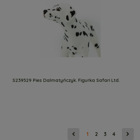
S239529 Pies Dalmatyńczyk. Figurka Safari Ltd.
1
2
3
4