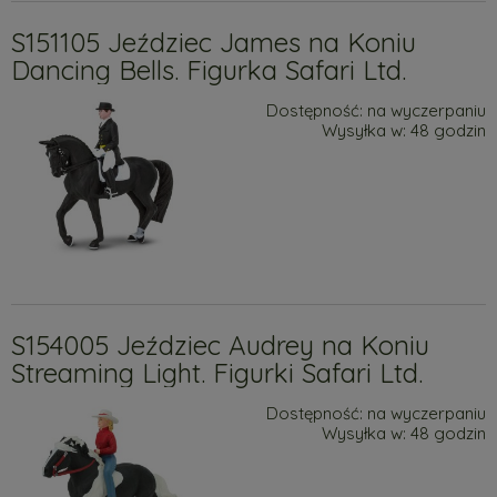
S151105 Jeździec James na Koniu
Dancing Bells. Figurka Safari Ltd.
Dostępność:
na wyczerpaniu
Wysyłka w:
48 godzin
S154005 Jeździec Audrey na Koniu
Streaming Light. Figurki Safari Ltd.
Dostępność:
na wyczerpaniu
Wysyłka w:
48 godzin