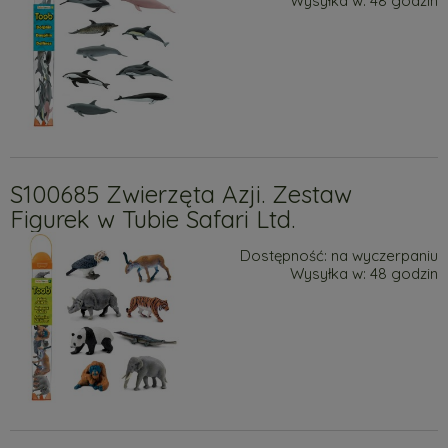
Wysyłka w:
48 godzin
S100685 Zwierzęta Azji. Zestaw
Figurek w Tubie Safari Ltd.
Dostępność:
na wyczerpaniu
Wysyłka w:
48 godzin