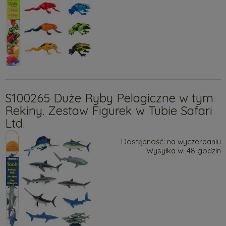
S100265 Duże Ryby Pelagiczne w tym
Rekiny. Zestaw Figurek w Tubie Safari
Ltd.
Dostępność:
na wyczerpaniu
Wysyłka w:
48 godzin