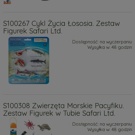
S100267 Cykl Życia Łososia. Zestaw
Figurek Safari Ltd.
Dostępność:
na wyczerpaniu
Wysyłka w:
48 godzin
S100308 Zwierzęta Morskie Pacyfiku.
Zestaw Figurek w Tubie Safari Ltd.
Dostępność:
na wyczerpaniu
Wysyłka w:
48 godzin