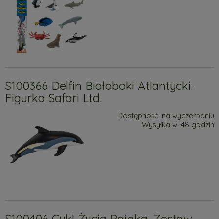
S100366 Delfin Białoboki Atlantycki.
Figurka Safari Ltd.
Dostępność:
na wyczerpaniu
Wysyłka w:
48 godzin
S100406 Cykl Życia Pająka. Zestaw