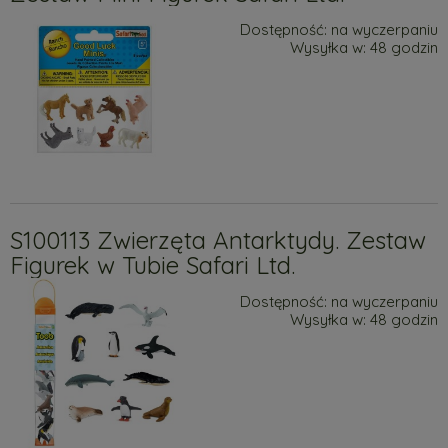
Dostępność:
na wyczerpaniu
Wysyłka w:
48 godzin
S100113 Zwierzęta Antarktydy. Zestaw
Figurek w Tubie Safari Ltd.
Dostępność:
na wyczerpaniu
Wysyłka w:
48 godzin