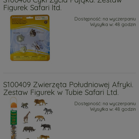
Figurek Safari ltd.
Dostępność:
na wyczerpaniu
Wysyłka w:
48 godzin
S100409 Zwierzęta Południowej Afryki.
Zestaw Figurek w Tubie Safari Ltd.
Dostępność:
na wyczerpaniu
Wysyłka w:
48 godzin