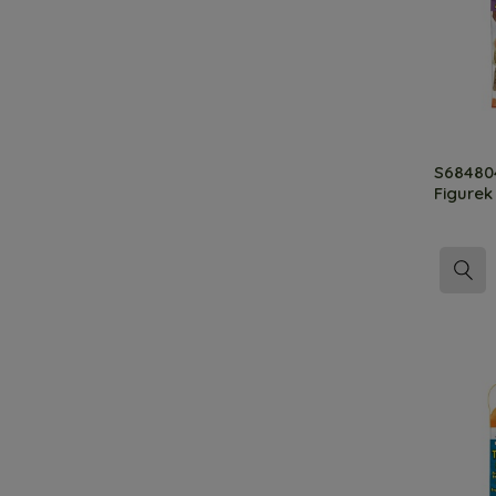
S684804
Figurek 