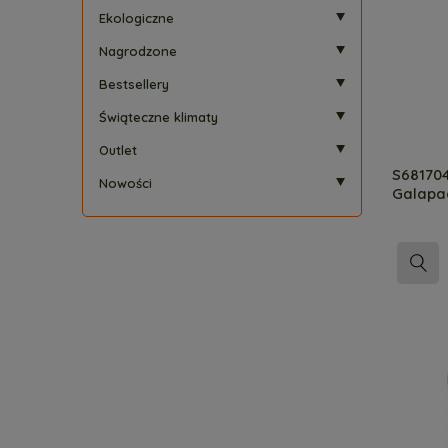
Ekologiczne
Nagrodzone
Bestsellery
Świąteczne klimaty
Outlet
S681704
Nowości
Galapag
Safari 