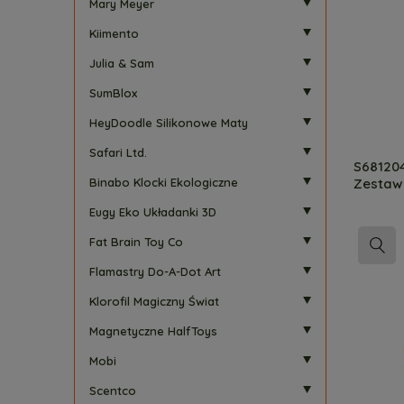
Mary Meyer
Kiimento
Julia & Sam
SumBlox
HeyDoodle Silikonowe Maty
Safari Ltd.
S681204
Zestaw 
Binabo Klocki Ekologiczne
Eugy Eko Układanki 3D
Fat Brain Toy Co
Flamastry Do-A-Dot Art
Klorofil Magiczny Świat
Magnetyczne HalfToys
Mobi
Scentco