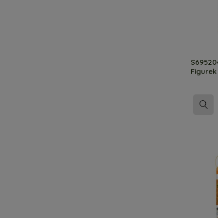
S695204
Figurek 