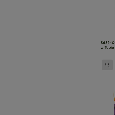
S683404
w Tubie 