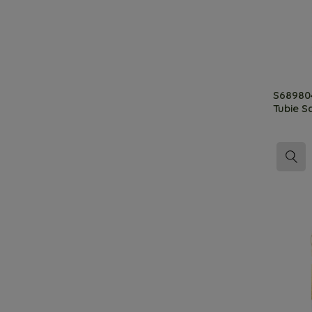
S689804
Tubie Sa