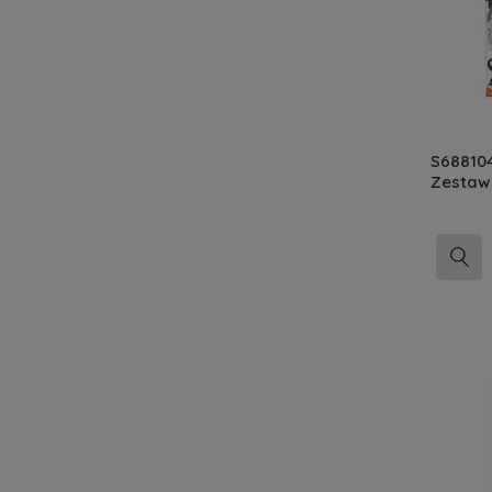
S688104
Zestaw 