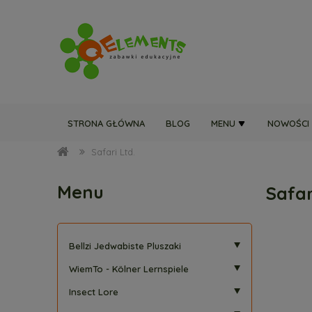
STRONA GŁÓWNA
BLOG
MENU
NOWOŚCI
Safari Ltd.
Menu
Safar
Bellzi Jedwabiste Pluszaki
WiemTo - Kölner Lernspiele
Insect Lore