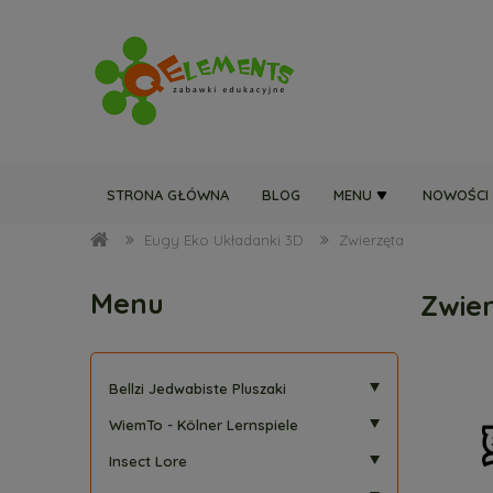
STRONA GŁÓWNA
BLOG
MENU
NOWOŚCI
Eugy Eko Układanki 3D
Zwierzęta
Menu
Zwie
Bellzi Jedwabiste Pluszaki
WiemTo - Kölner Lernspiele
Insect Lore