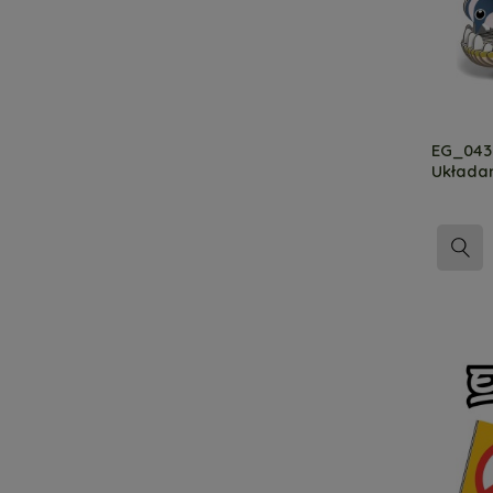
EG_043 
Układa