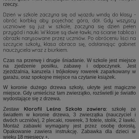
rzeczy.
Dzień w szkole zaczyna się od wjazdu windą do klasy -
obróć korbką aby pojechać góra, dół. Gdy wszyscy
uczniowie są już w szkole, zaczyna się dzień pełen
przygód i nauki. W klasie są dwie ławki, na ścianie tablica i
obrazki narysowane przez uczniów.
Po obróceniu liści na
szczycie szkoły, klasa obraca się, odsłaniając gabinet
nauczyciela wraz z biurkiem.
Czas na przerwę i drugie śniadanie. W szkole jest miejsce
na zjedzenie posiłku, zabawę i odpoczynek. Jest
zjeżdżalnia, karuzela i trójkołowy rowerek zaparkowany w
garażu, oraz spokojne miejsce na czytanie książek.
W koronie dużego drzewa szkoły, ukryte jest magiczne
miejsce. Gdy umieścisz tam zwierzątko, rozświetli je światło
wydostające się z drzewa.
Klorofil Leśna Szkoła zawiera:
Zestaw
szkołę ze
światłem w koronie drzewa, 3 zwierzątka (nauczyciel i
dwóch uczniów), 2 plecaki, rowerek, 3 fotele, stolik, 2 ławki.
Montaż zabawki wymagany jest przez osobę dorosłą.
Opakowanie zawiera instrukcję. Zabawka dla dzieci w
wieku 18 miesięcy +.