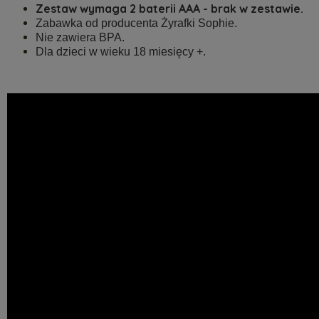
Zestaw wymaga 2 baterii AAA - brak w zestawie.
Zabawka od producenta Żyrafki Sophie.
Nie zawiera BPA.
Dla dzieci w wieku 18 miesięcy +.