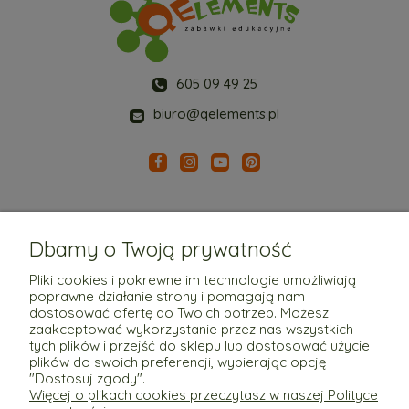
605 09 49 25
biuro@qelements.pl
Dbamy o Twoją prywatność
Pliki cookies i pokrewne im technologie umożliwiają
poprawne działanie strony i pomagają nam
Pomoc
dostosować ofertę do Twoich potrzeb. Możesz
zaakceptować wykorzystanie przez nas wszystkich
tych plików i przejść do sklepu lub dostosować użycie
Moje konto
plików do swoich preferencji, wybierając opcję
"Dostosuj zgody".
Więcej o plikach cookies przeczytasz w naszej Polityce
Płatności i dostawa