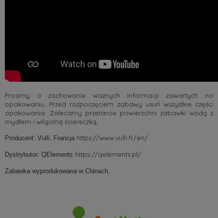
Prosimy o zachowanie ważnych informacji zawartych na
opakowaniu. Przed rozpoczęciem zabawy usuń wszystkie części
opakowania. Zalecamy przetarcie powierzchni zabawki wodą z
.
mydłem i wilgotną ściereczką
https://www.vulli.fr/en/
Producent: Vulli, Francja
https://qelements.pl/
Dystrybutor: QElements
Zabawka wyprodukowana w Chinach.