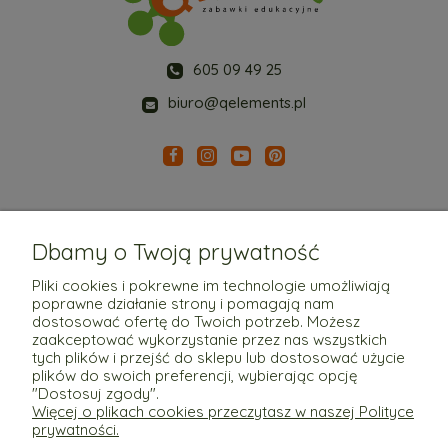
605 09 49 25
biuro@qelements.pl
Dbamy o Twoją prywatność
Pliki cookies i pokrewne im technologie umożliwiają
poprawne działanie strony i pomagają nam
Pomoc
dostosować ofertę do Twoich potrzeb. Możesz
zaakceptować wykorzystanie przez nas wszystkich
tych plików i przejść do sklepu lub dostosować użycie
Moje konto
plików do swoich preferencji, wybierając opcję
"Dostosuj zgody".
Więcej o plikach cookies przeczytasz w naszej Polityce
Płatności i dostawa
prywatności.