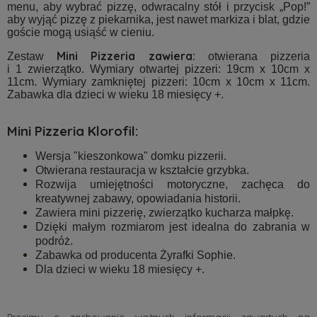
menu, aby wybrać pizzę, odwracalny stół i przycisk „Pop!”
aby wyjąć pizzę z piekarnika, jest nawet markiza i blat, gdzie
goście mogą usiąść w cieniu.
Mini Pizzeria zawiera:
Zestaw
otwierana pizzeria
i 1 zwierzątko. Wymiary otwartej pizzeri: 19cm x 10cm x
11cm. Wymiary zamkniętej pizzeri: 10cm x 10cm x 11cm.
Zabawka dla dzieci w wieku 18 miesięcy +.
Mini Pizzeria Klorofil:
Wersja "kieszonkowa" domku pizzerii.
Otwierana restauracja w kształcie grzybka.
Rozwija umiejętności motoryczne, zachęca do
kreatywnej zabawy, opowiadania historii.
Zawiera mini pizzerię, zwierzątko kucharza małpkę.
Dzięki małym rozmiarom jest idealna do zabrania w
podróż.
Zabawka od producenta Żyrafki Sophie.
Dla dzieci w wieku 18 miesięcy +.
Prosimy o zachowanie ważnych informacji zawartych na