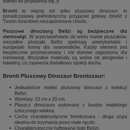
futerko do przytulenia się. p
Bronti
to więcej niż tylko pluszowy dinozaur; to
ponadczasowy prehistoryczny przyjaciel gotowy dzielić z
Twoim dzieckiem niezapomniane chwile.
Pluszowe dinozaury Bellzi są bezpieczne dla
niemowląt.
W przeciwieństwie do wielu marek pluszaków,
wszystkie pluszaki Bellzi spełniają amerykańskie i
europejski normy dla noworodków. Każdy element jest
bezpiecznie przymocowany i nie stanowi zagrożenia dla
niemowląt. Wszystkie materiały są wolne od alergenów i
bawełny, co zapewnia dodatkowy spokój ducha.
Bronti Pluszowy Dinozaur Brontozaur:
Jedwabiście miękki pluszowy dinozaur z kolekcji
Bellzi.
Wymiary: 33 cm x 20 cm.
Płaszcz dinozaura wykonany z bardzo miękkiego
sztucznego włókna.
Cechy charakterystyczne brontozuara - długa szyja
idealna do trzymania przez małe rączki.
Charakterystyczne haftowane logo Bellzi.