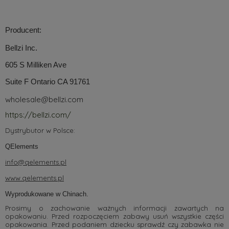
Producent:
Bellzi Inc.
605 S Milliken Ave
Suite F Ontario CA 91761
wholesale@bellzi.com
https://bellzi.com/
Dystrybutor w Polsce:
QElements
info@qelements.pl
www.qelements.pl
Wyprodukowane w Chinach.
Prosimy o zachowanie ważnych informacji zawartych na
opakowaniu. Przed rozpoczęciem zabawy usuń wszystkie części
opakowania. Przed podaniem dziecku sprawdź czy zabawka nie