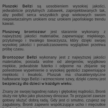
Pluszaki Bellzi
są uosobieniem wysokiej jakości,
jedwabiście przytulnych zabawek, zaprojektowanych tak,
aby podbić serca wszystkich grup wiekowych swoim
niepowtarzalnym urokiem oraz urokiem japońskiego trendu
kawaii.
Pluszowy brontozaur
jest starannie wykonany z
najwyższej jakości materiałów, zapewniając miękkiego,
przytulnego i trwałego towarzysza, który dzięki swojej
wysokiej jakości i ponadczasowemu wyglądowi przetrwa
próbę czasu.
Brontozaur Bellzi
wykonany jest z najwyższej jakości
materiałów, posiada wolne od alergenów, wyjątkowo
miękkie, jedwabiste futerko i odporne na zbijanie się
poliestrowe wypełnienie o wysokeij gęstości zapewniające
miękkośc i trwałośc. Pluszak ma charakterystyczne
haftowane logo Bellzi i wzmocnione szwy, dzięki czemu jest
bezpieczy dla dzieci w każdym wieku.
Znany ze swojej łagodnej natury i głębokiej mądrości, Bronti
służy nie tylko jako pluszowy dinozaur. To przyjaciel zawsze
gotowy służyć dobrą radą. Gdy jest ci smutno, czujesz się
zagubiony, Bronti zapewni współczujące ucho i mięciutkie