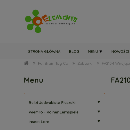
STRONA GŁÓWNA
BLOG
MENU
NOWOŚCI
Fat Brain Toy Co
Zabawki
FA210-1 Wirując
Menu
FA210
Bellzi Jedwabiste Pluszaki
WiemTo - Kölner Lernspiele
Insect Lore