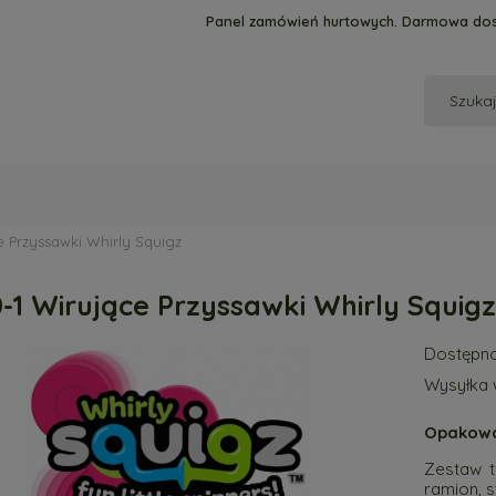
Panel zamówień hurtowych. Darmowa dos
e Przyssawki Whirly Squigz
-1 Wirujące Przyssawki Whirly Squigz
Dostępno
Wysyłka 
Opakowan
Zestaw t
ramion, 