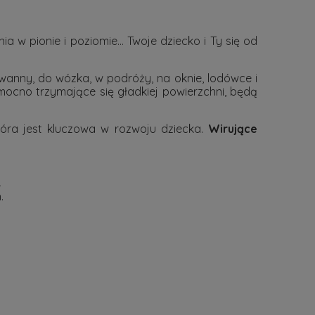
ia w pionie i poziomie... Twoje dziecko i Ty się od
 wanny, do wózka, w podróży, na oknie, lodówce i
 mocno trzymające się gładkiej powierzchni, będą
óra jest kluczowa w rozwoju dziecka.
Wirujące
;
h.