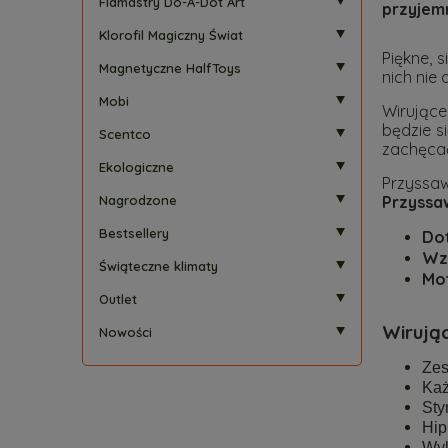
Flamastry Do-A-Dot Art
przyjem
Klorofil Magiczny Świat
Piękne, s
Magnetyczne HalfToys
nich nie 
Mobi
Wirujące
będzie s
Scentco
zachęcać
Ekologiczne
Przyssa
Przyssa
Nagrodzone
Bestsellery
Do
Wz
Świąteczne klimaty
Mo
Outlet
Wirując
Nowości
Zes
Każ
Sty
Hip
Wyk