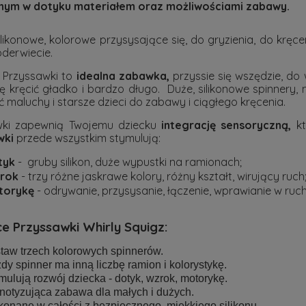
nym w dotyku materiałem oraz możliwościami zabawy.
ilikonowe, kolorowe przysysające się, do gryzienia, do kręcen
oderwiecie.
 Przyssawki to
idealna zabawka,
przyssie się wszędzie, do
ię kręcić gładko i bardzo długo. Duże, silikonowe spinnery,
 maluchy i starsze dzieci do zabawy i ciągłego kręcenia.
wki zapewnią Twojemu dziecku
integrację sensoryczną,
kt
wki
przede wszystkim stymulują:
tyk
- gruby silikon, duże wypustki na ramionach;
rok
- trzy różne jaskrawe kolory, różny kształt, wirujący ruch
torykę
- odrywanie, przysysanie, łączenie, wprawianie w ruc
e Przyssawki Whirly Squigz:
taw trzech kolorowych spinnerów.
dy spinner ma inną liczbę ramion i kolorystykę.
mulują rozwój dziecka - dotyk, wzrok, motorykę.
notyzująca zabawa dla małych i dużych.
onane w całości z bezpiecznego, miękkiego silikonu.