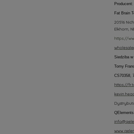
Producent:
Fat Brain 
20516 Nich
Elkhorn, N
https://w
wholesale
Siedziba w
Tomy Fran
CS70358, 7
https://fr
kevin.he
Dystrybuto
QElements
info@qele
www.qelem