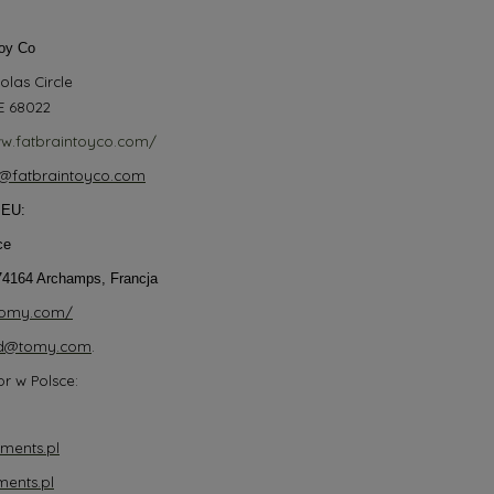
Toy Co
olas Circle
E 68022
ww.fatbraintoyco.com/
@fatbraintoyco.com
 EU:
ce
4164 Archamps, Francja
.tomy.com/
ad@tomy.com
.
r w Polsce:
ments.pl
ents.pl