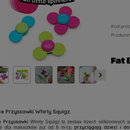
Kod prod
Producen
e Przyssawki Whirly Squigz.
e Przyssawki
Whirly Squigz to zestaw trzech silikonowych sp
przyciągają dzieci i d
nie dla maluszków już od 6 m-cy,