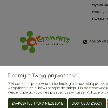
Wyproduko
Prosimy o
UWAGA !
N
605 09 49 
Dbamy o Twoją prywatność
Pomoc
Moje konto
Pliki cookies i pokrewne im technologie umożliwiają popr
wszystkich tych plików i przejść do sklepu lub dostosować 
Regulaminy
Twoje zamówienia
Więcej o plikach cookies przeczytasz w naszej Polityce pry
Ustawienia konta
Przechowalnia
ZAAKCEPTUJ TYLKO NIEZBĘDNE
DOSTOSUJ ZGODY