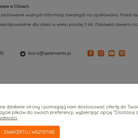
wane w Chinach.
 zachowanie ważnych informacji zawartych na opakowaniu. Przed ro
ieodpowiednie dla dzieci w wieku poniżej 3 lat. Zabawka zawiera ma
25
biuro@qelements.pl
Płatności i dostawa
Informacje
awne działanie strony i pomagają nam dostosować ofertę do Two
użycie plików do swoich preferencji, wybierając opcję "Dostosuj 
Formy płatności
Polityka prywatn
watności.
Czas i koszty dostawy
Reklamacje
ZAAKCEPTUJ WSZYSTKIE