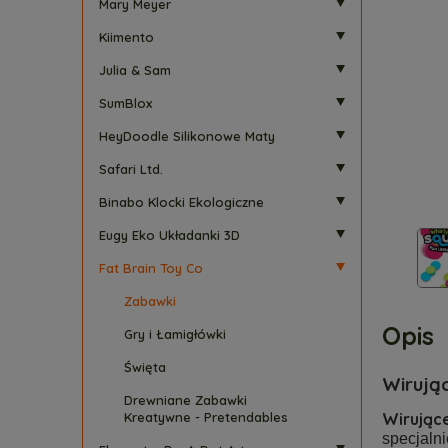
Mary Meyer
Kiimento
Julia & Sam
SumBlox
HeyDoodle Silikonowe Maty
Safari Ltd.
Binabo Klocki Ekologiczne
Eugy Eko Układanki 3D
Fat Brain Toy Co
Zabawki
Opis
Gry i Łamigłówki
Święta
Wirując
Drewniane Zabawki
Wirując
Kreatywne - Pretendables
specjal