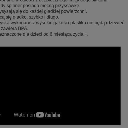
dy spinner posiada mocną przyssawkę.
ysysają się do każdej gładkiej powierzchni.
cą się gładko, szybko i długo.
yska wykonane z wysokiej jakości plastiku nie będą rdzewieć.
 zawiera BPA.
eznaczone dla dzieci od 6 miesiąca życia +.