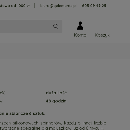
tawa od 1000 zł.
biuro@qelements.pl
605 09 49 25
Konto
ść:
duża ilość
w:
48 godzin
ie zbiorcze 6 sztuk.
rzech silikonowych spinnerów, każdy o innej liczbie
stworzone specjalnie dla maluszków już od 6 m-cy +.