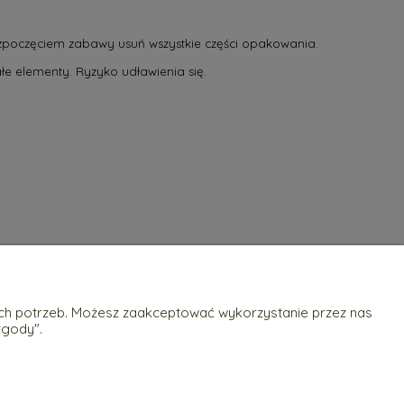
zpoczęciem zabawy usuń wszystkie części opakowania.
łe elementy. Ryzyko udławienia się.
O nas
ich potrzeb. Możesz zaakceptować wykorzystanie przez nas
zgody".
ości
Kontakt i dane firmy
O firmie