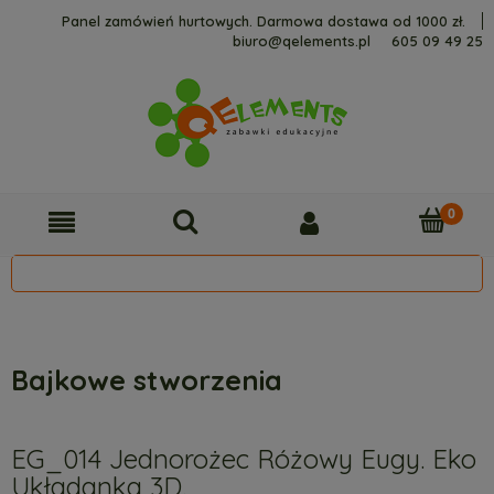
Panel zamówień hurtowych. Darmowa dostawa od 1000 zł.
biuro@qelements.pl
605 09 49 25
Bajkowe stworzenia
EG_014 Jednorożec Różowy Eugy. Eko
Układanka 3D.