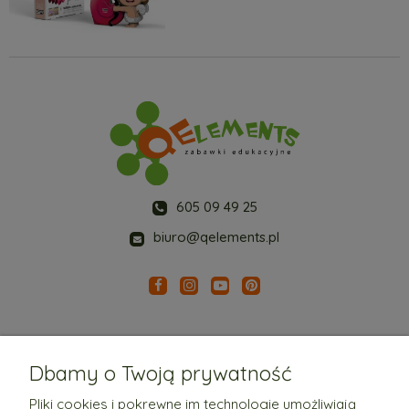
605 09 49 25
biuro@qelements.pl
Dbamy o Twoją prywatność
Pliki cookies i pokrewne im technologie umożliwiają