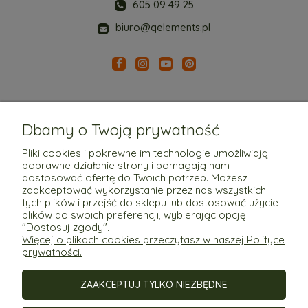
605 09 49 25
biuro@qelements.pl
Dbamy o Twoją prywatność
Pliki cookies i pokrewne im technologie umożliwiają
poprawne działanie strony i pomagają nam
Pomoc
dostosować ofertę do Twoich potrzeb. Możesz
zaakceptować wykorzystanie przez nas wszystkich
tych plików i przejść do sklepu lub dostosować użycie
Moje konto
plików do swoich preferencji, wybierając opcję
"Dostosuj zgody".
Więcej o plikach cookies przeczytasz w naszej Polityce
Płatności i dostawa
prywatności.
ZAAKCEPTUJ TYLKO NIEZBĘDNE
Informacje