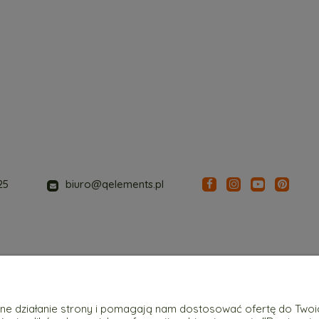
25
biuro@qelements.pl
Płatności i dostawa
Informacje
awne działanie strony i pomagają nam dostosować ofertę do Two