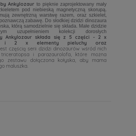
aby Ankylozaur
to pięknie zaprojektowany mały
szkieletem pod niebieską magnetyczną skorupą.
mują zewnętrzną warstwę razem, oraz szkielet,
 poznawczą zabawę. Do słodkiej dzidzi dinozaura
yska, którą samodzielnie się składa. Małe dzidzie
m uzupełnieniem kolekcji dorosłych
y Ankylozaur składa się z 5 części - 2 x
ki i 2 x elementy pieluchy oraz
st częścią serii dzidzi dinozaurów wśród nich
, triceratopsa i parazaurolofa,
które można
ego zestawu dołączona kołyska, aby mama
ego maluszka.