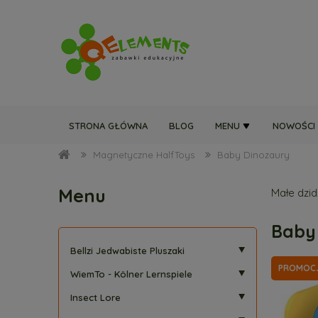
STRONA GŁÓWNA
BLOG
MENU
NOWOŚCI
Magnetyczne HalfToys
Baby Dinozaury
Menu
Małe dzid
Baby
Bellzi Jedwabiste Pluszaki
PROMOC
WiemTo - Kölner Lernspiele
Insect Lore