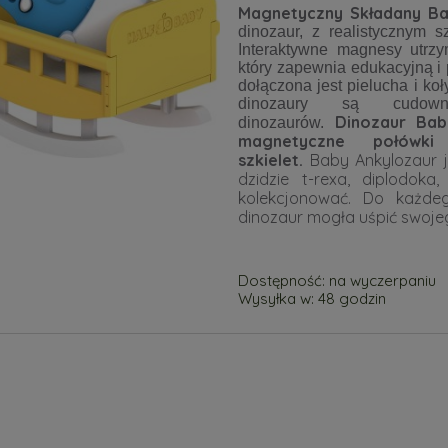
Magnetyczny Składany B
dinozaur, z realistycznym 
Interaktywne magnesy utrzy
który zapewnia edukacyjną i
dołączona jest pielucha i koł
dinozaury są cudowny
Dinozaur Bab
dinozaurów.
magnetyczne połów
szkielet.
Baby Ankylozaur je
dzidzie t-rexa, diplodoka
kolekcjonować. Do każd
dinozaur mogła uśpić swoj
Dostępność:
na wyczerpaniu
Wysyłka w:
48 godzin