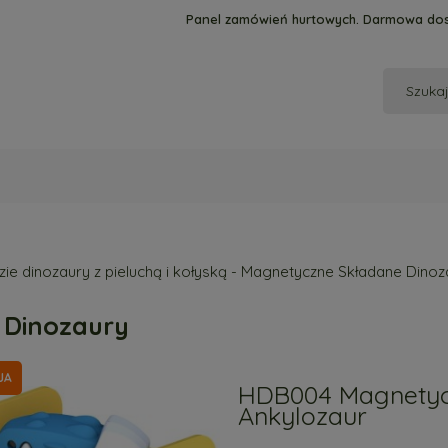
Panel zamówień hurtowych. Darmowa dos
zie dinozaury z pieluchą i kołyską - Magnetyczne Składane Dino
 Dinozaury
JA
HDB004 Magnetyc
Ankylozaur