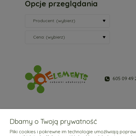
Opcje przeglądania
Producent: (wybierz)
Cena: (wybierz)
605 09 49 
Dbamy o Twoją prywatność
Pomoc
Moje konto
Pliki cookies i pokrewne im technologie umożliwiają popr