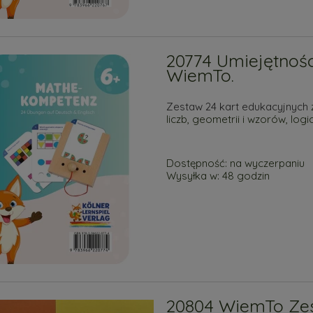
20774 Umiejętnoś
WiemTo.
Zestaw 24 kart edukacyjnych
liczb, geometrii i wzorów, lo
Dostępność:
na wyczerpaniu
Wysyłka w:
48 godzin
20804 WiemTo Zest