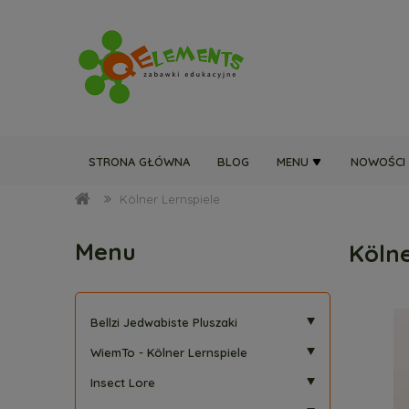
STRONA GŁÓWNA
BLOG
MENU
NOWOŚCI
Kölner Lernspiele
Menu
Kölne
Bellzi Jedwabiste Pluszaki
WiemTo - Kölner Lernspiele
Insect Lore