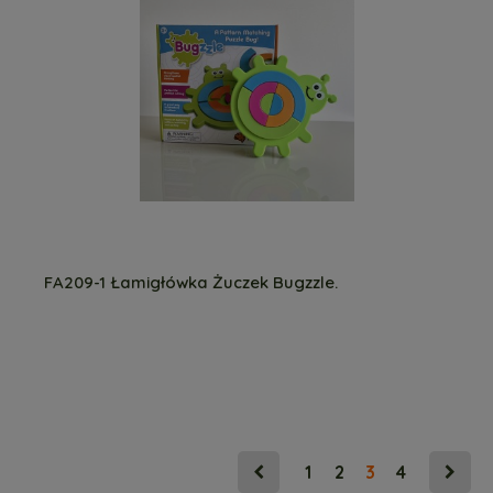
FA209-1 Łamigłówka Żuczek Bugzzle.
1
2
3
4