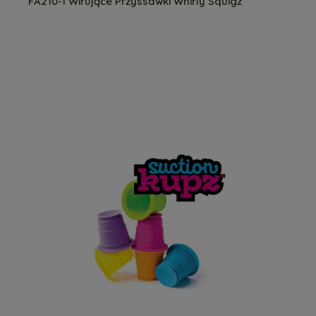
FA210-1 Wirujące Przyssawki Whirly Squigz